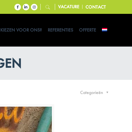
VACATURE
CONTACT
KIEZEN VOOR ONS?
REFERENTIES
OFFERTE
GEN
Categorieën