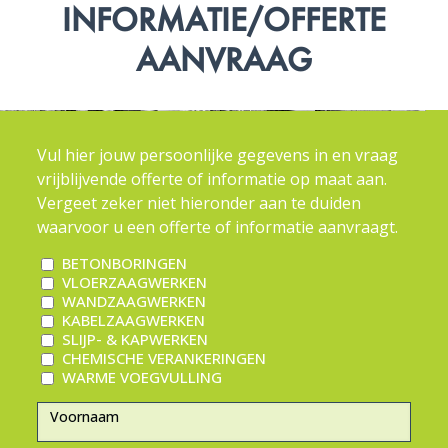
INFORMATIE/OFFERTE
AANVRAAG
Vul hier jouw persoonlijke gegevens in en vraag
vrijblijvende offerte of informatie op maat aan.
Vergeet zeker niet hieronder aan te duiden
waarvoor u een offerte of informatie aanvraagt.
BETONBORINGEN
VLOERZAAGWERKEN
WANDZAAGWERKEN
KABELZAAGWERKEN
SLIJP- & KAPWERKEN
CHEMISCHE VERANKERINGEN
WARME VOEGVULLING